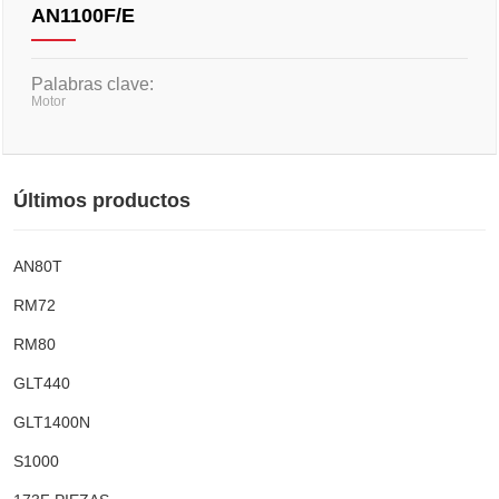
AN1100F/E
Palabras clave:
Motor
Últimos productos
AN80T
RM72
RM80
GLT440
GLT1400N
S1000